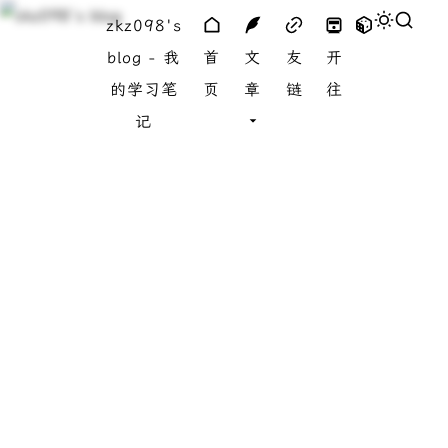
zkz098's
blog - 我
首
文
友
开
的学习笔
页
章
链
往
记