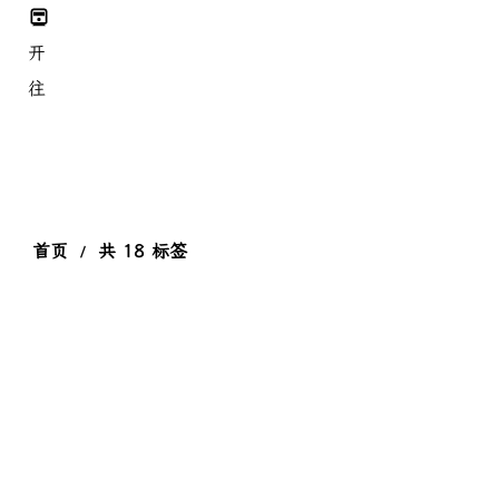
开
往
首页
共 18 标签
/
nginx
ddos
deepseek
hexo
MC
(3)
(1)
(1)
(1)
(1)
python
(16)
quic
openwrt
(3)
(1)
shoka
shokaX
(6)
(4)
twikoo
windbg
(1)
(1)
windows
人工智能
机器学习
现代化前端技术
(1)
(1)
(1)
(1)