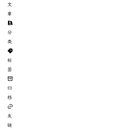
文
章
分
类
标
签
归
档
友
链