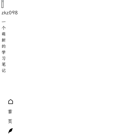
zkz098
一
个
萌
新
的
学
习
笔
记
8
18
分类
标签
首
页