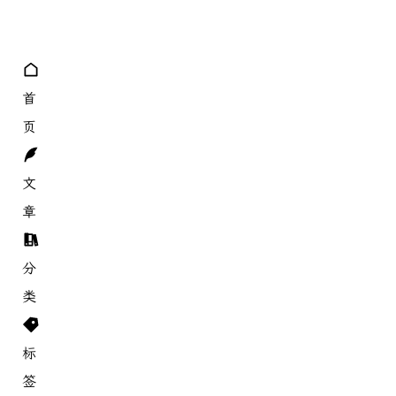
8
18
分类
标签
首
页
文
章
分
类
标
签