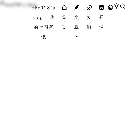
zkz098's
blog - 我
首
文
友
开
的学习笔
页
章
链
往
记