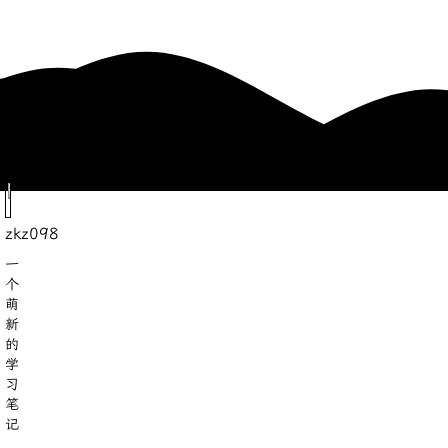
zkz098
一
个
萌
新
的
学
习
笔
记