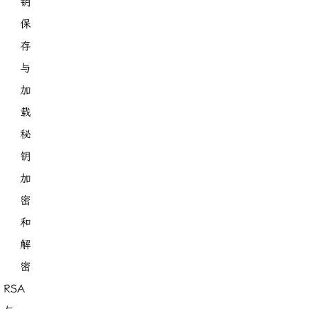
钥
保
存
与
加
载
秘
钥
加
密
和
解
密
RSA