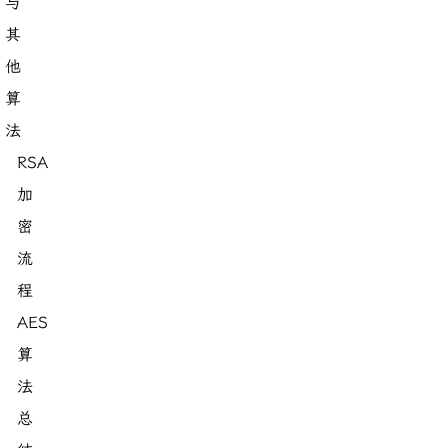
与
其
他
算
法
RSA
加
密
流
程
AES
算
法
总