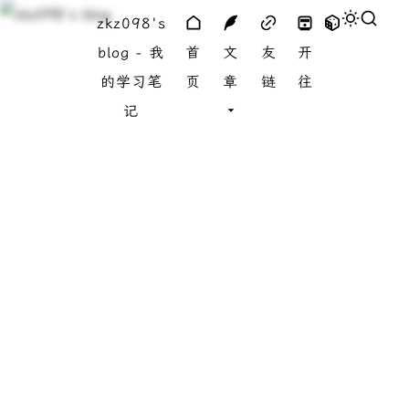
zkz098's
blog - 我
首
文
友
开
的学习笔
页
章
链
往
记