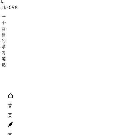
zkz098
一
个
萌
新
的
学
习
笔
记
8
18
分类
标签
首
页
文