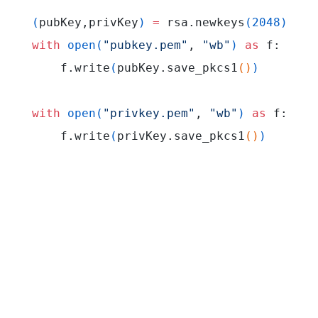
(
pubKey,privKey
)
=
 rsa.newkeys
(
2048
)
with
 open
(
"pubkey.pem"
, 
"wb"
)
as
 f:
	f.write
(
pubKey.save_pkcs1
(
)
)
with
 open
(
"privkey.pem"
, 
"wb"
)
as
 f:
    f.write
(
privKey.save_pkcs1
(
)
)
使用
wb
、
rb
等方法读取出来的都是bytes格式,
无需二次转换
将pub/privkey对象转换为bytes的方法为
key.save_pkcs1
import
 rsa