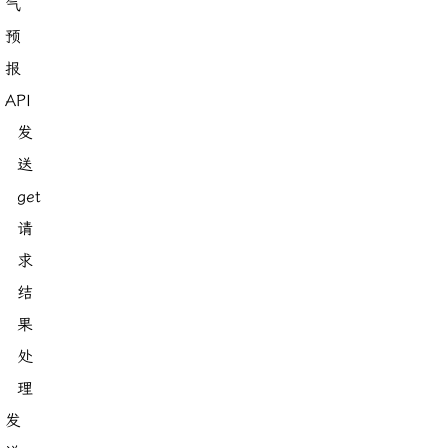
气
预
报
API
发
送
get
请
求
结
果
处
理
发