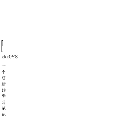
python-递归、匿名函数和生成器
python-函数与作用域
python-常用模块
zkz098
一
个
萌
新
的
学
习
笔
记
8
18
分类
标签