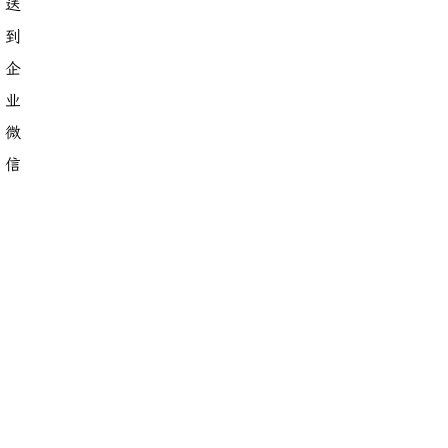
送
到
企
业
微
信
使用 bert-vits2 进行训练/推理的踩坑记录
python打包exe-pyinstaller和nuitka
python实现RSA加密文件
python-GUI和海龟库
python-第三方库
python-面向对象与异常捕获
python-面向对象和生成器、迭代器