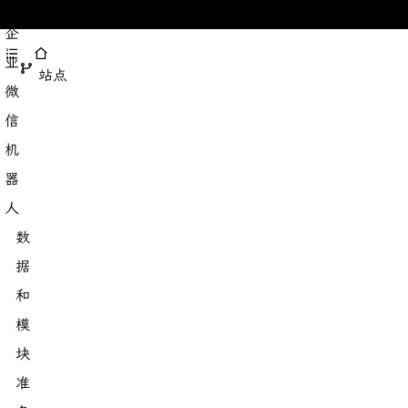
企
业
站点
微
信
机
器
人
数
据
和
模
块
准