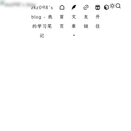
zkz098's
blog - 我
首
文
友
开
的学习笔
页
章
链
往
记