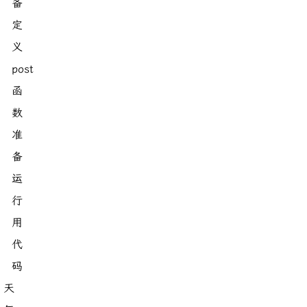
备
定
义
post
函
数
准
备
运
行
用
代
码
天