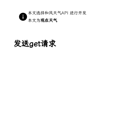
本文选择
和风天气API
进行开发
本文为
现在天气
发送get请求
请求内容不涉及中文,使用系统get函数即可
r 
=
 requests.get
(
yoururl
)
r_dict 
=
 r.json
(
)
yoururl格式如下:
https://devapi.qweather.com/v7/weather/n
在key的等号后写入你的应用key,location查询见
这