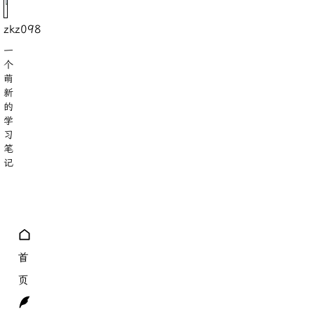
zkz098
一
个
萌
新
的
学
习
笔
记
8
18
分类
标签
首
页