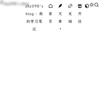
zkz098's
blog - 我
首
文
友
开
的学习笔
页
章
链
往
记