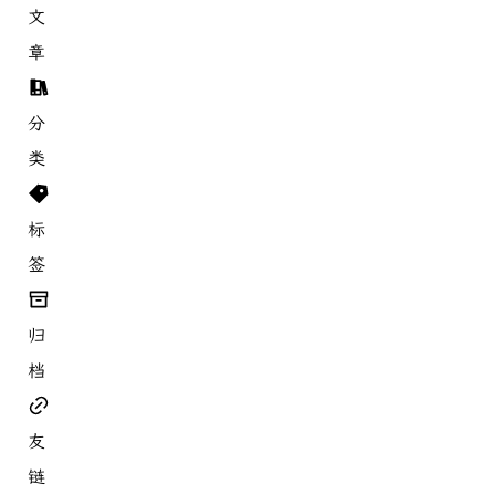
文
章
分
类
标
签
归
档
友
链