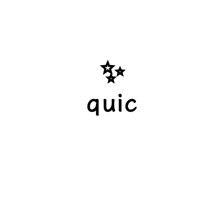
✨
quic